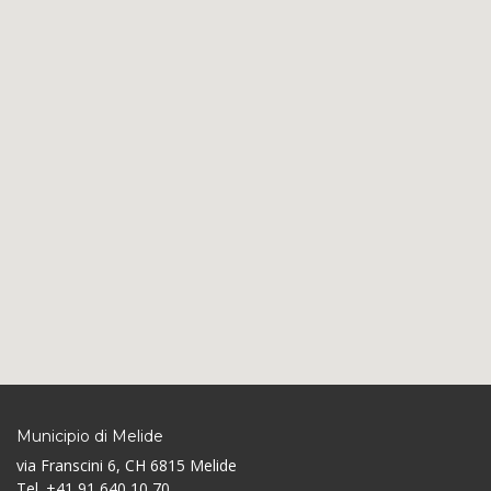
Municipio di Melide
via Franscini 6, CH 6815 Melide
Tel. +41 91 640 10 70