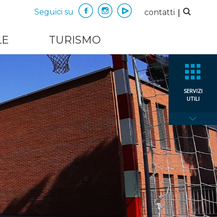
|
Seguici su
contatti
LE
TURISMO
SERVIZI
UTILI