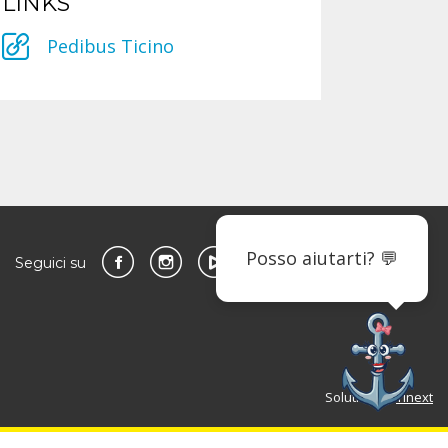
LINKS
Pedibus Ticino
Seguici su
Solution by
Tinext