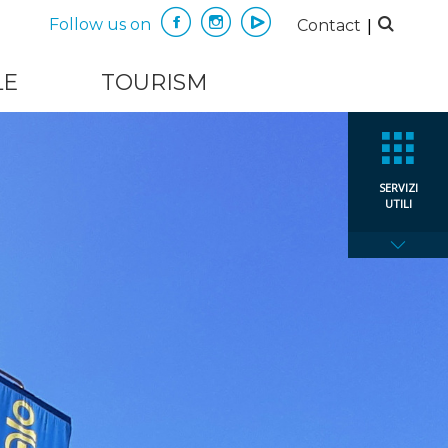
|
Follow us on
Contact
LE
TOURISM
SERVIZI
UTILI